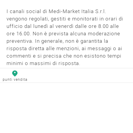
I canali social di Medi-Market Italia S.r.l.
vengono regolati, gestiti e monitorati in orari di
ufficio dal lunedì al venerdì dalle ore 8.00 alle
ore 16.00. Non è prevista alcuna moderazione
preventiva. In generale, non è garantita la
risposta diretta alle menzioni, ai messaggi o ai
commenti e si precisa che non esistono tempi
minimi o massimi di risposta.
In ogni caso Medi-Market Italia S.r.l. non
punti vendita
risponde a quesiti o richieste personali
pervenute via social.
Chi segue un canale social media di Medi-
Market Italia S.r.l. non viene automaticamente
seguito. La circostanza che Medi-Market Italia
S.r.l. segua account di altri utenti, stringa