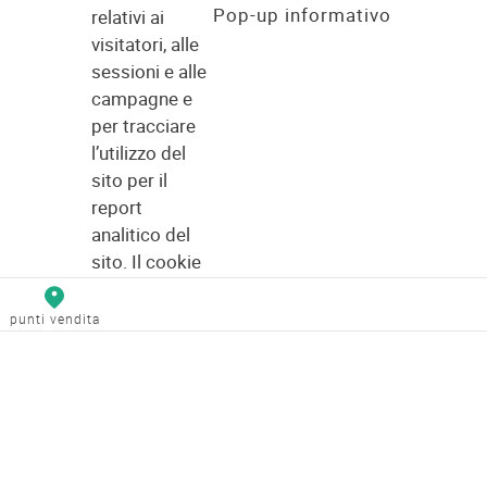
Pop-up informativo
relativi ai
visitatori, alle
sessioni e alle
campagne e
per tracciare
l’utilizzo del
sito per il
report
analitico del
sito. Il cookie
memorizza le
informazioni in
punti vendita
forma
anonima e
assegna un
numero
generato in
modo casuale