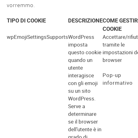
vorremmo.
TIPO DI COOKIE
DESCRIZIONE
COME GESTIRE
COOKIE
wpEmojiSettingsSupports
WordPress
Accettare/rifiu
imposta
tramite le
questo cookie
impostazioni d
quando un
browser
utente
Pop-up
interagisce
informativo
con gli emoji
su un sito
WordPress.
Serve a
determinare
se il browser
dell’utente è in
grado di