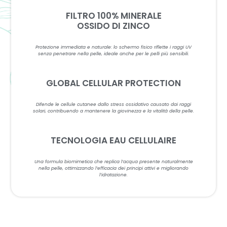
FILTRO 100% MINERALE
OSSIDO DI ZINCO
Protezione immediata e naturale: lo schermo fisico riflette i raggi UV
senza penetrare nella pelle, ideale anche per le pelli più sensibili.
GLOBAL CELLULAR PROTECTION
Difende le cellule cutanee dallo stress ossidativo causato dai raggi
solari, contribuendo a mantenere la giovinezza e la vitalità della pelle.
TECNOLOGIA EAU CELLULAIRE
Una formula biomimetica che replica l’acqua presente naturalmente
nella pelle, ottimizzando l’efficacia dei principi attivi e migliorando
l’idratazione.