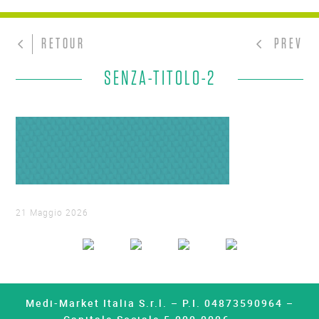
RETOUR
PREV
SENZA-TITOLO-2
21 Maggio 2026
Medi-Market Italia S.r.l. – P.I. 04873590964 –