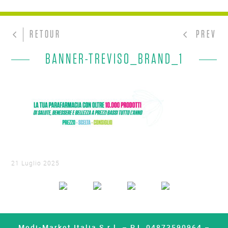
RETOUR
PREV
BANNER-TREVISO_BRAND_1
21 Luglio 2025
Medi-Market Italia S.r.l. – P.I. 04873590964 –