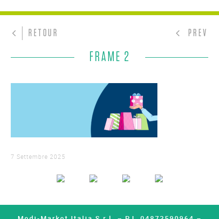
RETOUR
PREV
FRAME 2
7 Settembre 2025
Medi-Market Italia S.r.l. – P.I. 04873590964 –