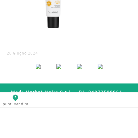
26 Giugno 2024
Medi-Market Italia S.r.l. – P.I. 04873590964 –
Capitale Sociale 5.000.000€
punti vendita
Whistleblowing
Politica Privacy
Social Media Policy
Cookie Policy
Contatti