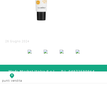
26 Giugno 2024
Medi-Market Italia S.r.l. – P.I. 04873590964 –
Capitale Sociale 5.000.000€
punti vendita
Whistleblowing
Politica Privacy
Social Media Policy
Cookie Policy
Contatti