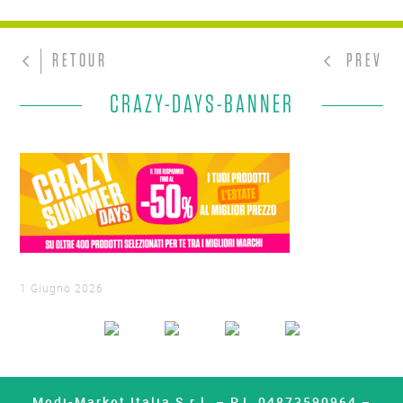
RETOUR
PREV
CRAZY-DAYS-BANNER
1 Giugno 2026
Medi-Market Italia S.r.l. – P.I. 04873590964 –