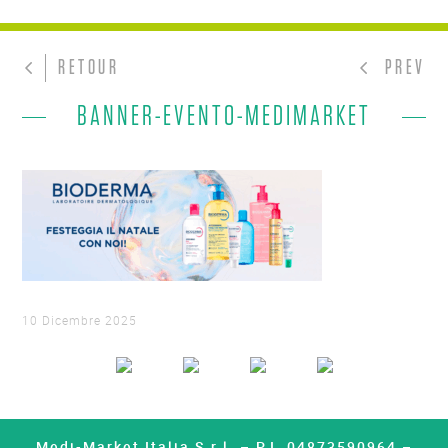
RETOUR
PREV
BANNER-EVENTO-MEDIMARKET
10 Dicembre 2025
Medi-Market Italia S.r.l. – P.I. 04873590964 –