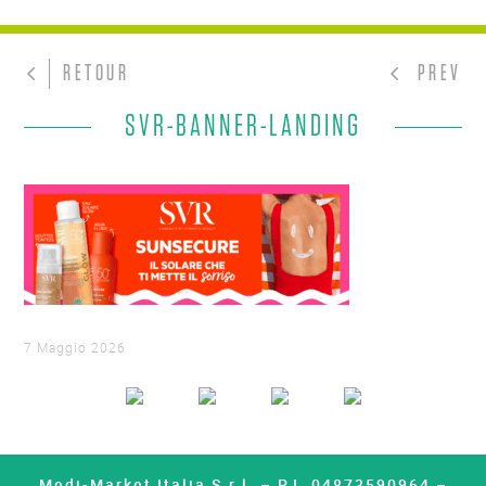
RETOUR
PREV
SVR-BANNER-LANDING
7 Maggio 2026
Medi-Market Italia S.r.l. – P.I. 04873590964 –