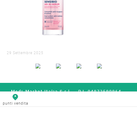
29 Settembre 2025
Medi-Market Italia S.r.l. – P.I. 04873590964 –
Capitale Sociale 5.000.000€
punti vendita
Whistleblowing
Politica Privacy
Social Media Policy
Cookie Policy
Contatti